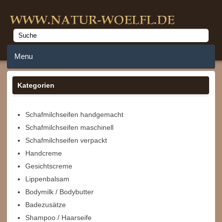
Menu
Home
Kategorien
Anmelden
Schafmilchseifen handgemacht
Schafmilchseifen maschinell
Merkzettel
Schafmilchseifen verpackt
Warenkorb
Handcreme
Gesichtscreme
Lippenbalsam
Bodymilk / Bodybutter
Badezusätze
Shampoo / Haarseife