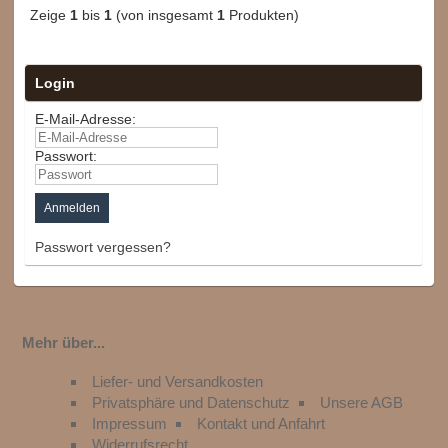
Zeige
1
bis
1
(von insgesamt
1
Produkten)
Login
E-Mail-Adresse:
Passwort:
Passwort vergessen?
Mehr über...
Liefer- und Versandkosten
Privatsphäre und Datenschutz
Unsere AGB
Impressum
Kontakt und Anfahrt
Widerrufsrecht