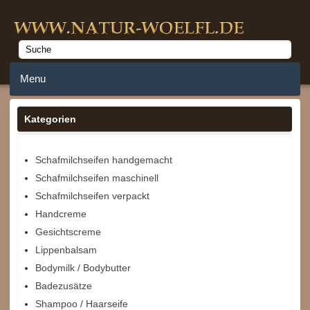
Menu
Home
Kategorien
Anmelden
Schafmilchseifen handgemacht
Schafmilchseifen maschinell
Merkzettel
Schafmilchseifen verpackt
Warenkorb
Handcreme
Gesichtscreme
Lippenbalsam
Bodymilk / Bodybutter
Badezusätze
Shampoo / Haarseife