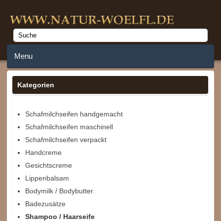
Menu
Home
Kategorien
Anmelden
Schafmilchseifen handgemacht
Schafmilchseifen maschinell
Merkzettel
Schafmilchseifen verpackt
Warenkorb
Handcreme
Gesichtscreme
Lippenbalsam
Bodymilk / Bodybutter
Badezusätze
Shampoo / Haarseife