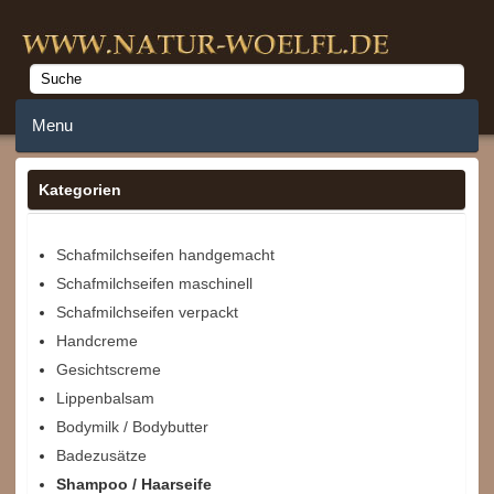
Menu
Home
Kategorien
Anmelden
Schafmilchseifen handgemacht
Schafmilchseifen maschinell
Merkzettel
Schafmilchseifen verpackt
Warenkorb
Handcreme
Gesichtscreme
Lippenbalsam
Bodymilk / Bodybutter
Badezusätze
Shampoo / Haarseife