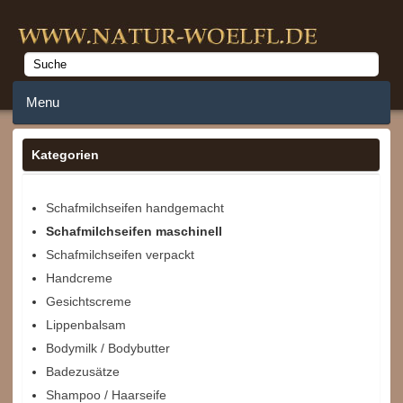
Menu
Home
Kategorien
Anmelden
Schafmilchseifen handgemacht
Schafmilchseifen maschinell
Merkzettel
Schafmilchseifen verpackt
Warenkorb
Handcreme
Gesichtscreme
Lippenbalsam
Bodymilk / Bodybutter
Badezusätze
Shampoo / Haarseife