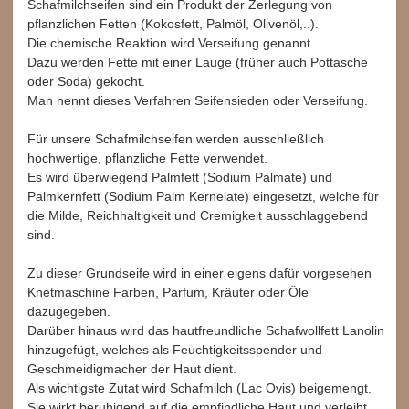
Schafmilchseifen sind ein Produkt der Zerlegung von
pflanzlichen Fetten (Kokosfett, Palmöl, Olivenöl,..).
Die chemische Reaktion wird Verseifung genannt.
Dazu werden Fette mit einer Lauge (früher auch Pottasche
oder Soda) gekocht.
Man nennt dieses Verfahren Seifensieden oder Verseifung.
Für unsere Schafmilchseifen werden ausschließlich
hochwertige, pflanzliche Fette verwendet.
Es wird überwiegend Palmfett (Sodium Palmate) und
Palmkernfett (Sodium Palm Kernelate) eingesetzt, welche für
die Milde, Reichhaltigkeit und Cremigkeit ausschlaggebend
sind.
Zu dieser Grundseife wird in einer eigens dafür vorgesehen
Knetmaschine Farben, Parfum, Kräuter oder Öle
dazugegeben.
Darüber hinaus wird das hautfreundliche Schafwollfett Lanolin
hinzugefügt, welches als Feuchtigkeitsspender und
Geschmeidigmacher der Haut dient.
Als wichtigste Zutat wird Schafmilch (Lac Ovis) beigemengt.
Sie wirkt beruhigend auf die empfindliche Haut und verleiht