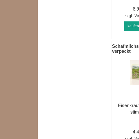
6,
zzgl.
Ve
kaufe
Schafmilchs
verpackt
Eisenkraut
stim
4,
zzgl.
Ve