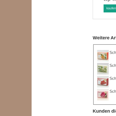
kaufe
Weitere Ar
Sch
Sch
Sch
Sch
Kunden di