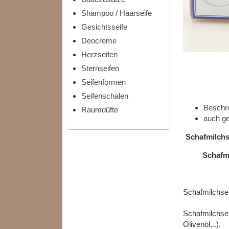
Shampoo / Haarseife
Gesichtsseife
Deocreme
Herzseifen
Sternseifen
Seifenformen
Seifenschalen
Beschr
Raumdüfte
auch ge
Schafmilchs
Schafmi
Schafmilchsei
Schafmilchsei
Olivenöl,..).