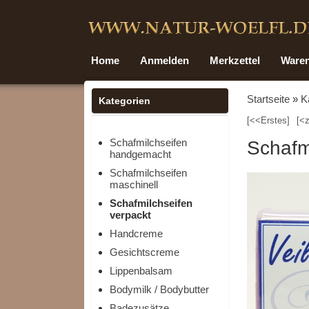
Home
Anmelden
Merkzettel
Ware
Startseite
»
K
Kategorien
[<<Erstes]
[<z
Schafmilchseifen
Schafm
handgemacht
Schafmilchseifen
maschinell
Schafmilchseifen
verpackt
Handcreme
Gesichtscreme
Lippenbalsam
Bodymilk / Bodybutter
Badezusätze