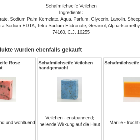
Schafmilchseife Veilchen
Ingredients:
te, Sodium Palm Kernelate, Aqua, Parfum, Glycerin, Lanolin, Shee
etra Sodium EDTA, Tetra Sodium Etidronate, Geraniol, Alpha-Isomethyl
74160, C.J. 16255
ukte wurden ebenfalls gekauft
eife Rose
Schafmilchseife Veilchen
Schafmilchseife 
t
handgemacht
Veilchen - enstpannend;
end und wohltuend
Marille - frucht
heilende Wirkung auf die Haut