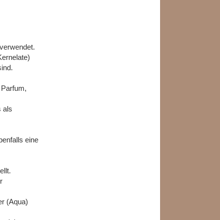
e verwendet.
ernelate)
ind.
 Parfum,
 als
enfalls eine
llt.
r
er (Aqua)