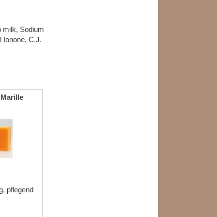
p milk, Sodium
 Ionone, C.J.
Marille
ig, pflegend