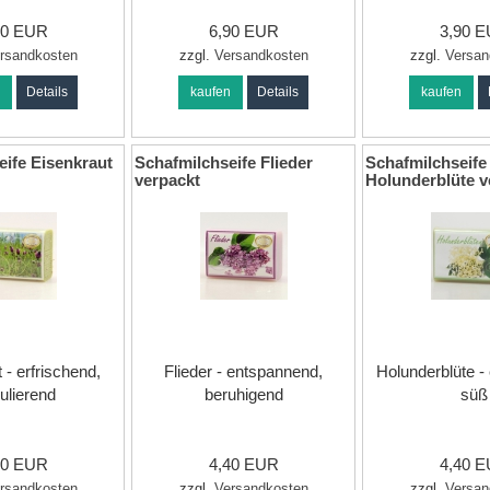
90 EUR
6,90 EUR
3,90 
rsandkosten
zzgl.
Versandkosten
zzgl.
Versan
n
Details
kaufen
Details
kaufen
eife Eisenkraut
Schafmilchseife Flieder
Schafmilchseife
verpackt
Holunderblüte v
 - erfrischend,
Flieder - entspannend,
Holunderblüte - 
ulierend
beruhigend
süß
40 EUR
4,40 EUR
4,40 
rsandkosten
zzgl.
Versandkosten
zzgl.
Versan