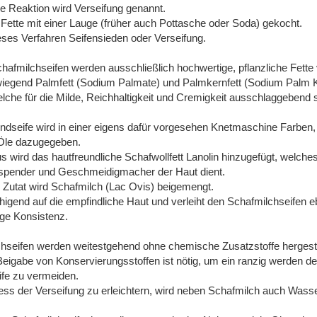
e Reaktion wird Verseifung genannt.
ette mit einer Lauge (früher auch Pottasche oder Soda) gekocht.
ses Verfahren Seifensieden oder Verseifung.
hafmilchseifen werden ausschließlich hochwertige, pflanzliche Fett
wiegend Palmfett (Sodium Palmate) und Palmkernfett (Sodium Palm K
elche für die Milde, Reichhaltigkeit und Cremigkeit ausschlaggebend s
ndseife wird in einer eigens dafür vorgesehen Knetmaschine Farben,
 Öle dazugegeben.
s wird das hautfreundliche Schafwollfett Lanolin hinzugefügt, welches
sspender und Geschmeidigmacher der Haut dient.
e Zutat wird Schafmilch (Lac Ovis) beigemengt.
uhigend auf die empfindliche Haut und verleiht den Schafmilchseifen eb
ige Konsistenz.
hseifen werden weitestgehend ohne chemische Zusatzstoffe hergeste
 Beigabe von Konservierungsstoffen ist nötig, um ein ranzig werden de
ife zu vermeiden.
s der Verseifung zu erleichtern, wird neben Schafmilch auch Wass