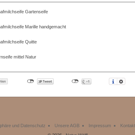
afmilchseife Gartenseife
afmilchseife Marille handgemacht
afmilchseife Quitte
rnseife mittel Natur
sphäre und Datenschutz
Unsere AGB
Impressum
Kontakt