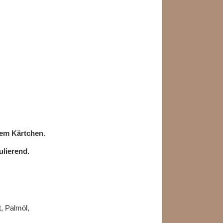
gem Kärtchen.
ulierend.
, Palmöl,