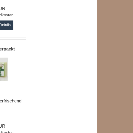
EUR
dkosten
Details
erpackt
erfrischend,
EUR
dkosten