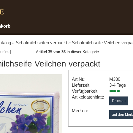
nkorb
atalog
»
Schafmilchseifen verpackt
»
Schafmilchseife Veilchen verpa
urück]
Artikel
35 von 36
in dieser Kategorie
ilchseife Veilchen verpackt
Art.Nr.:
M330
Lieferzeit:
3-4 Tage
Verfügbarkeit:
Artikeldatenblatt:
Drucken
Merken: