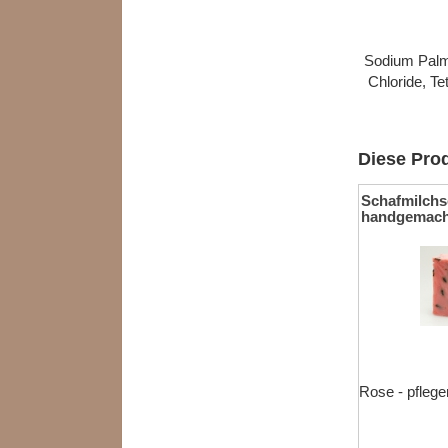
Sodium Palma
Chloride, T
Diese Prod
Schafmilchs
handgemach
Rose - pfleg