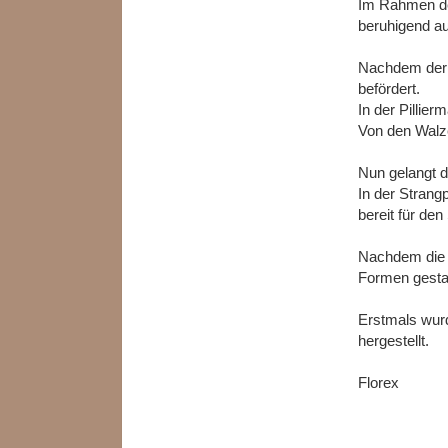
Im Rahmen der
beruhigend au
Nachdem der K
befördert.
In der Pillie
Von den Walze
Nun gelangt di
In der Strang
bereit für de
Nachdem die S
Formen gesta
Erstmals wurd
hergestellt.
Florex