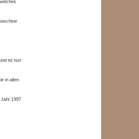
 welches
rmaschine
und ist nun
 in allen
m Jahr 1997