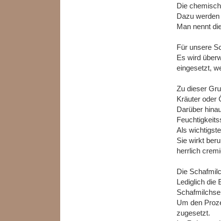
Die chemisch
Dazu werden F
Man nennt die
Für unsere Sc
Es wird über
eingesetzt, w
Zu dieser Gru
Kräuter oder
Darüber hinau
Feuchtigkeit
Als wichtigst
Sie wirkt ber
herrlich crem
Die Schafmilc
Lediglich die
Schafmilchse
Um den Prozes
zugesetzt.