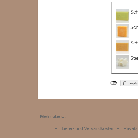
Sch
Sch
Sch
Ste
Mehr über...
Liefer- und Versandkosten
Privat