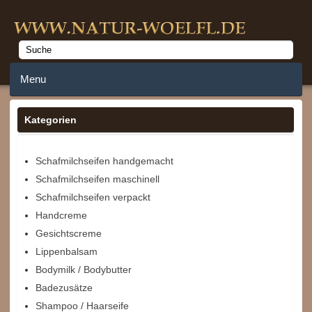
Menu
Home
Kategorien
Anmelden
Schafmilchseifen handgemacht
Schafmilchseifen maschinell
Merkzettel
Schafmilchseifen verpackt
Warenkorb
Handcreme
Gesichtscreme
Lippenbalsam
Bodymilk / Bodybutter
Badezusätze
Shampoo / Haarseife