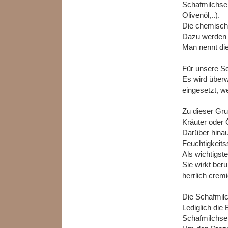
Schafmilchsei
Olivenöl,..).
Die chemisch
Dazu werden F
Man nennt die
Für unsere Sc
Es wird über
eingesetzt, w
Zu dieser Gru
Kräuter oder
Darüber hinau
Feuchtigkeit
Als wichtigst
Sie wirkt ber
herrlich crem
Die Schafmilc
Lediglich die
Schafmilchse