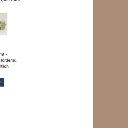
mt -
fördernd,
tlich
s