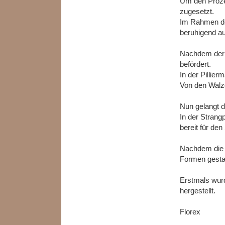
Um den Prozes
zugesetzt.
Im Rahmen der
beruhigend au
Nachdem der K
befördert.
In der Pillie
Von den Walze
Nun gelangt di
In der Strang
bereit für de
Nachdem die S
Formen gesta
Erstmals wurd
hergestellt.
Florex