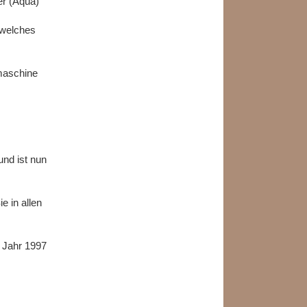
er (Aqua)
 welches
rmaschine
und ist nun
 in allen
m Jahr 1997