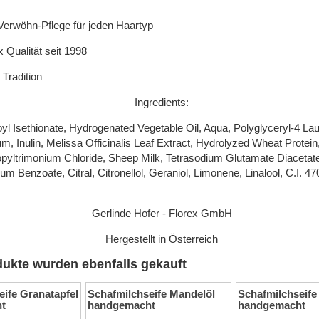
erwöhn-Pflege für jeden Haartyp
x Qualität seit 1998
 Tradition
Ingredients:
l Isethionate, Hydrogenated Vegetable Oil, Aqua, Polyglyceryl-4 Laur
m, Inulin, Melissa Officinalis Leaf Extract, Hydrolyzed Wheat Protei
pyltrimonium Chloride, Sheep Milk, Tetrasodium Glutamate Diacetat
um Benzoate, Citral, Citronellol, Geraniol, Limonene, Linalool, C.I. 47
Gerlinde Hofer - Florex GmbH
Hergestellt in Österreich
ukte wurden ebenfalls gekauft
eife Granatapfel
Schafmilchseife Mandelöl
Schafmilchseife 
t
handgemacht
handgemacht