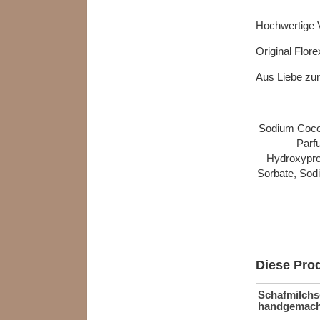
Hochwertige V
Original Flore
Aus Liebe zur
Sodium Cocoy
Parfu
Hydroxypro
Sorbate, Sodi
Diese Prod
Schafmilchs
handgemach