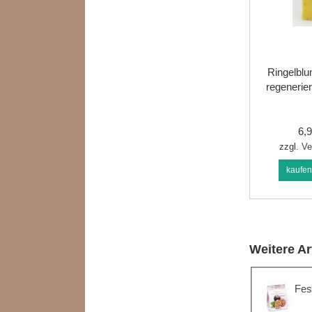
Ringelblu
regenerie
6,
zzgl.
Ve
kaufe
Weitere Ar
Fes