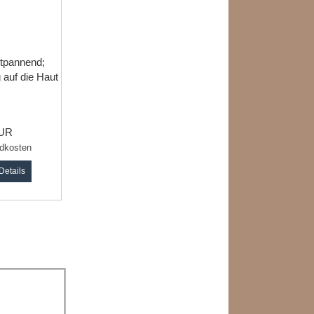
stpannend;
 auf die Haut
EUR
dkosten
Details