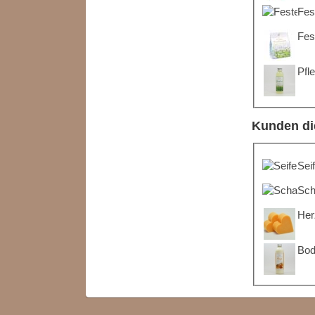
Fes
Fes
Pfl
Kunden di
Sei
Sch
Her
Bod