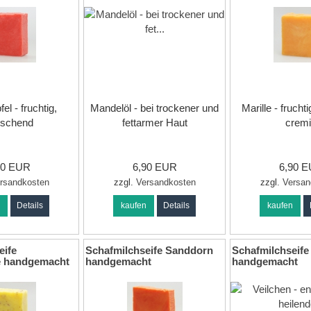
el - fruchtig,
Mandelöl - bei trockener und
Marille - frucht
rischend
fettarmer Haut
crem
90 EUR
6,90 EUR
6,90 
rsandkosten
zzgl.
Versandkosten
zzgl.
Versan
n
Details
kaufen
Details
kaufen
eife
Schafmilchseife Sanddorn
Schafmilchseife
e handgemacht
handgemacht
handgemacht