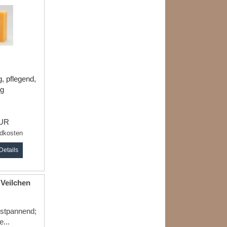
ig, pflegend,
ig
EUR
dkosten
Details
 Veilchen