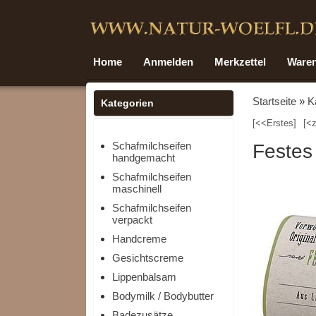
Home
Anmelden
Merkzettel
Ware
Startseite
»
K
Kategorien
[<<Erstes]
[<z
Schafmilchseifen
Festes
handgemacht
Schafmilchseifen
maschinell
Schafmilchseifen
verpackt
Handcreme
Gesichtscreme
Lippenbalsam
Bodymilk / Bodybutter
Badezusätze