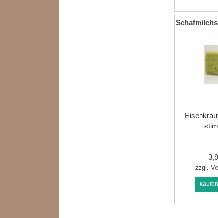
Schafmilchs
Eisenkraut
stim
3,
zzgl.
Ve
kaufe