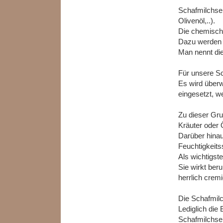
Schafmilchsei
Olivenöl,..).
Die chemisch
Dazu werden F
Man nennt die
Für unsere Sc
Es wird über
eingesetzt, w
Zu dieser Gru
Kräuter oder
Darüber hinau
Feuchtigkeit
Als wichtigst
Sie wirkt ber
herrlich crem
Die Schafmilc
Lediglich die
Schafmilchse