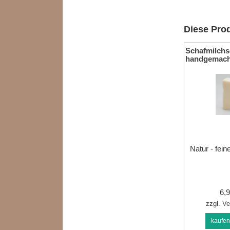
Diese Prod
Schafmilchs
handgemach
Natur - feine
6,
zzgl.
Ve
kaufe