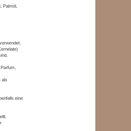
, Palmöl,
e verwendet.
ernelate)
ind.
 Parfum,
 als
enfalls eine
llt.
r