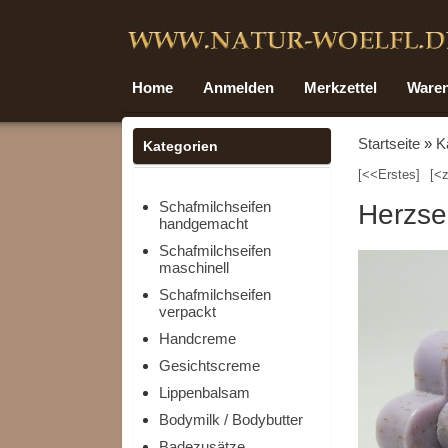
Home
Anmelden
Merkzettel
Ware
Startseite
»
K
Kategorien
[<<Erstes]
[<z
Schafmilchseifen
Herzsei
handgemacht
Schafmilchseifen
maschinell
Schafmilchseifen
verpackt
Handcreme
Gesichtscreme
Lippenbalsam
Bodymilk / Bodybutter
Badezusätze