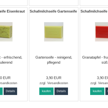
eife Eisenkraut
Schafmilchseife Gartenseife
Schafmilchseife
 - erfrischend,
Gartenseife - reinigend,
Granatapfel - fru
ulierend
pflegend
süß
90 EUR
3,90 EUR
3,90 
rsandkosten
zzgl.
Versandkosten
zzgl.
Versan
n
Details
kaufen
Details
kaufen