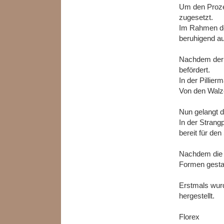
Um den Prozes
zugesetzt.
Im Rahmen der
beruhigend au
Nachdem der K
befördert.
In der Pillie
Von den Walze
Nun gelangt di
In der Strang
bereit für de
Nachdem die S
Formen gesta
Erstmals wurd
hergestellt.
Florex