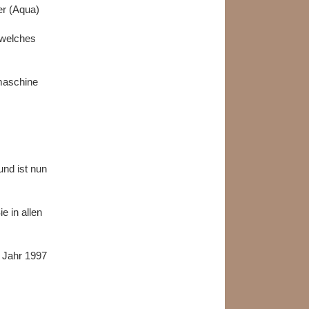
er (Aqua)
 welches
rmaschine
und ist nun
 in allen
m Jahr 1997