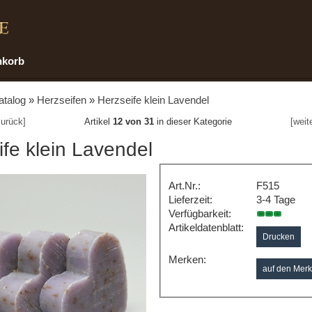
nkorb
atalog
»
Herzseifen
»
Herzseife klein Lavendel
urück]
Artikel
12 von 31
in dieser Kategorie
[weit
fe klein Lavendel
Art.Nr.:
F515
Lieferzeit:
3-4 Tage
Verfügbarkeit:
Artikeldatenblatt:
Drucken
Merken: