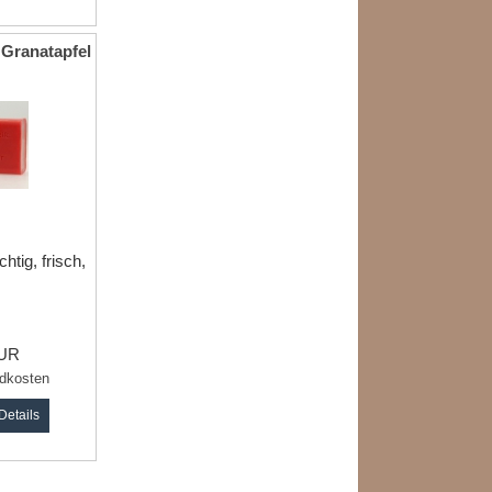
 Granatapfel
chtig, frisch,
EUR
dkosten
Details