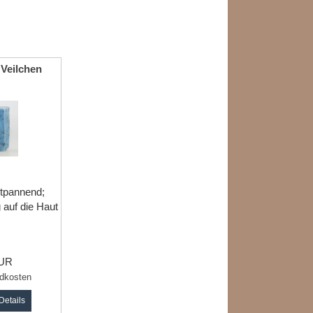
 Veilchen
stpannend;
 auf die Haut
EUR
dkosten
Details