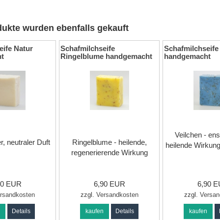
ukte wurden ebenfalls gekauft
eife Natur
Schafmilchseife
Schafmilchseife
t
Ringelblume handgemacht
handgemacht
Veilchen - en
r, neutraler Duft
Ringelblume - heilende,
heilende Wirkung
regenerierende Wirkung
90 EUR
6,90 EUR
6,90 
rsandkosten
zzgl.
Versandkosten
zzgl.
Versan
n
Details
kaufen
Details
kaufen