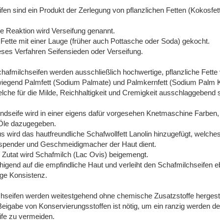
fen sind ein Produkt der Zerlegung von pflanzlichen Fetten (Kokosfett
e Reaktion wird Verseifung genannt.
ette mit einer Lauge (früher auch Pottasche oder Soda) gekocht.
ses Verfahren Seifensieden oder Verseifung.
hafmilchseifen werden ausschließlich hochwertige, pflanzliche Fett
wiegend Palmfett (Sodium Palmate) und Palmkernfett (Sodium Palm K
elche für die Milde, Reichhaltigkeit und Cremigkeit ausschlaggebend s
ndseife wird in einer eigens dafür vorgesehen Knetmaschine Farben,
 Öle dazugegeben.
s wird das hautfreundliche Schafwollfett Lanolin hinzugefügt, welches
sspender und Geschmeidigmacher der Haut dient.
e Zutat wird Schafmilch (Lac Ovis) beigemengt.
uhigend auf die empfindliche Haut und verleiht den Schafmilchseifen eb
ige Konsistenz.
hseifen werden weitestgehend ohne chemische Zusatzstoffe hergeste
 Beigabe von Konservierungsstoffen ist nötig, um ein ranzig werden de
ife zu vermeiden.