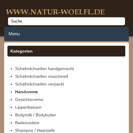
Menu
Home
Kategorien
Anmelden
Schafmilchseifen handgemacht
Schafmilchseifen maschinell
Merkzettel
Schafmilchseifen verpackt
Warenkorb
Handcreme
Gesichtscreme
Lippenbalsam
Bodymilk / Bodybutter
Badezusätze
Shampoo / Haarseife