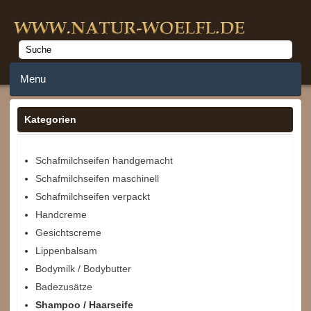
Menu
Home
Kategorien
Anmelden
Schafmilchseifen handgemacht
Schafmilchseifen maschinell
Merkzettel
Schafmilchseifen verpackt
Warenkorb
Handcreme
Gesichtscreme
Lippenbalsam
Bodymilk / Bodybutter
Badezusätze
Shampoo / Haarseife