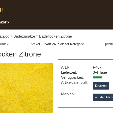
nkorb
atalog
»
Badezusätze
»
Badeflocken Zitrone
urück]
Artikel
18 von 26
in dieser Kategorie
[weit
ocken Zitrone
Art.Nr.:
P467
Lieferzeit:
3-4 Tage
Verfügbarkeit:
Artikeldatenblatt:
Drucken
Merken: