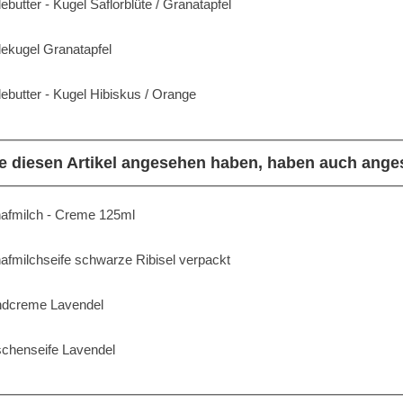
ebutter - Kugel Saflorblüte / Granatapfel
ekugel Granatapfel
ebutter - Kugel Hibiskus / Orange
e diesen Artikel angesehen haben, haben auch ange
afmilch - Creme 125ml
afmilchseife schwarze Ribisel verpackt
dcreme Lavendel
chenseife Lavendel