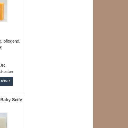
ig, pflegend,
ig
EUR
dkosten
Details
 Baby-Seife