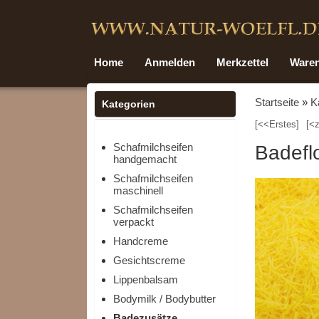
Home
Anmelden
Merkzettel
Ware
Startseite
»
K
Kategorien
[<<Erstes]
[<z
Schafmilchseifen
Badefl
handgemacht
Schafmilchseifen
maschinell
Schafmilchseifen
verpackt
Handcreme
Gesichtscreme
Lippenbalsam
Bodymilk / Bodybutter
Badezusätze