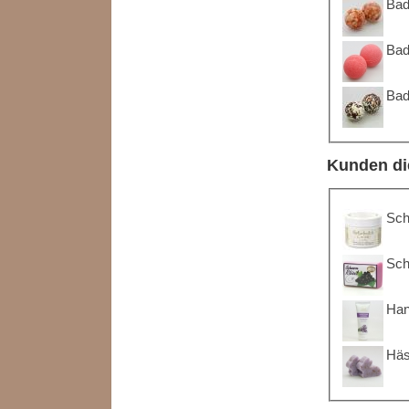
Bad
Bad
Bad
Kunden di
Sch
Sch
Han
Häs