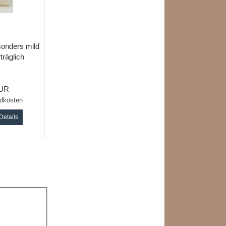
sonders mild
träglich
EUR
dkosten
Details