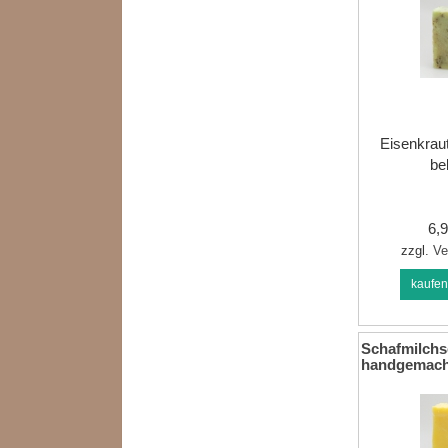
Eisenkraut
be
6,
zzgl.
Ve
kaufe
Schafmilchse
handgemach