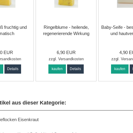
üß fruchtig und
Ringelblume - heilende,
Baby-Seife - be
matisch
regenerierende Wirkung
und hautver
90 EUR
6,90 EUR
4,90 
rsandkosten
zzgl.
Versandkosten
zzgl.
Versan
n
Details
kaufen
Details
kaufen
tikel aus dieser Kategorie:
eflocken Eisenkraut