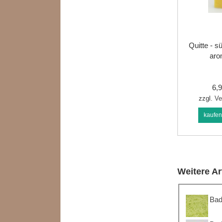
Quitte - s
aro
6,
zzgl.
Ve
kaufe
Weitere Ar
Bad