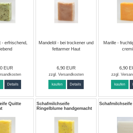
 - erfrischend,
Mandelöl - bei trockener und
Marille - frucht
lebend
fettarmer Haut
crem
90 EUR
6,90 EUR
6,90 
rsandkosten
zzgl.
Versandkosten
zzgl.
Versan
n
Details
kaufen
Details
kaufen
ife Quitte
Schafmilchseife
Schafmilchseife
t
Ringelblume handgemacht