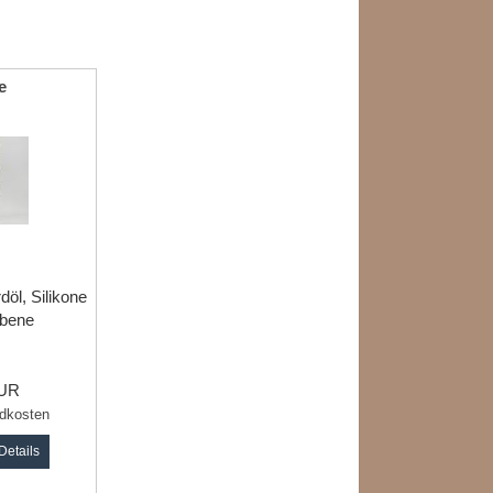
e
öl, Silikone
abene
EUR
dkosten
Details