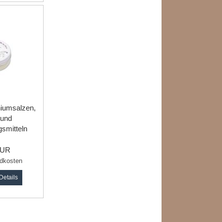
e
niumsalzen,
 und
smitteln
EUR
dkosten
Details