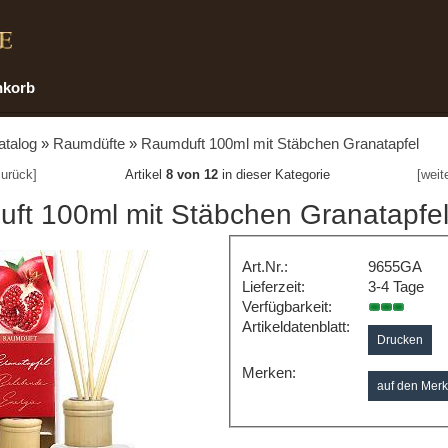
nkorb
atalog
»
Raumdüfte
»
Raumduft 100ml mit Stäbchen Granatapfel
urück]
Artikel
8 von 12
in dieser Kategorie
[weit
ft 100ml mit Stäbchen Granatapfe
Art.Nr.:
9655GA
Lieferzeit:
3-4 Tage
Verfügbarkeit:
Artikeldatenblatt:
Drucken
Merken: