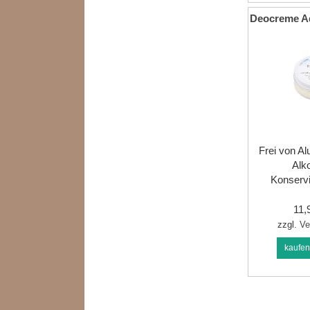
Deocreme A
Frei von A
Alk
Konservi
11
zzgl.
Ve
kaufe