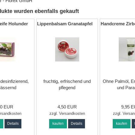
er - Florex GmbH
ukte wurden ebenfalls gekauft
eife Holunder
Lippenbalsam Granatapfel
Handcreme Zirb
desinfizierend,
fruchtig, erfrischend und
Ohne Palmöl, Erd
wässernd
pflegend
und Par
40 EUR
4,50 EUR
9,95 
rsandkosten
zzgl.
Versandkosten
zzgl.
Versan
n
Details
kaufen
Details
kaufen