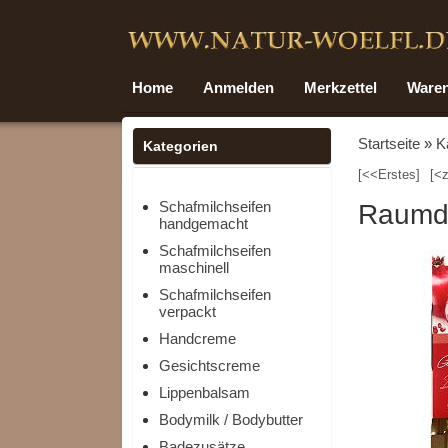
Home
Anmelden
Merkzettel
Ware
Startseite
»
K
Kategorien
[<<Erstes]
[<z
Schafmilchseifen
Raumdu
handgemacht
Schafmilchseifen
maschinell
Schafmilchseifen
verpackt
Handcreme
Gesichtscreme
Lippenbalsam
Bodymilk / Bodybutter
Badezusätze