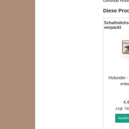
Gerlinde Hof
Diese Prod
Schafmilchs
verpackt
Holunder - 
ent
4,
zzgl.
Ve
kaufe