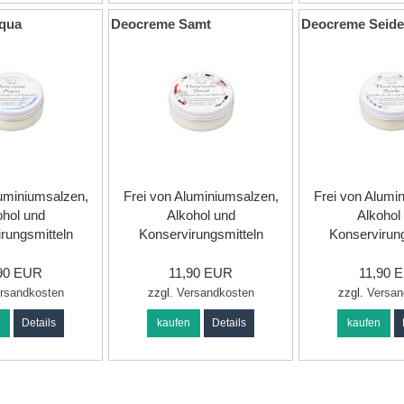
qua
Deocreme Samt
Deocreme Seid
luminiumsalzen,
Frei von Aluminiumsalzen,
Frei von Alumi
ohol und
Alkohol und
Alkohol
rungsmitteln
Konservirungsmitteln
Konservirung
,90 EUR
11,90 EUR
11,90 
rsandkosten
zzgl.
Versandkosten
zzgl.
Versan
n
Details
kaufen
Details
kaufen